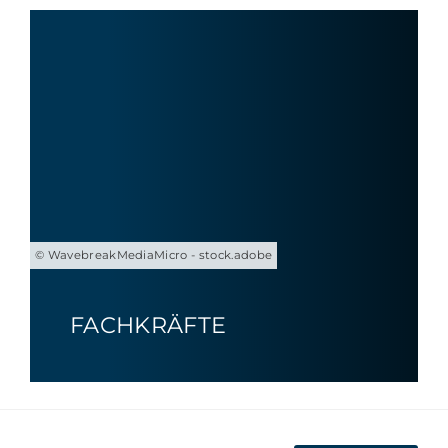
© WavebreakMediaMicro - stock.adobe
FACHKRÄFTE